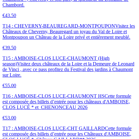
Chambord.
€43.50
T14 : CHEVERNY-BEAUREGARD-MONTPOUPON
Visitez les
Châteaux de Cheverny, Beauregard un joyau du Val de Loire et
Montpoupon un Château de la Loire privé et entièrement meublé.
€39.50
T15 : AMBOISE-CLOS LUCE-CHAUMONT (High
season)
Visitez deux châteaux de la Loire et la Demeure de Leonard
de Vinci , avec ce pass profitez du Festival des jardins à Chaumont
sur Loire.
€55.00
T16 : AMBOISE-CLOS LUCE-CHAUMONT HS
Cette formule
est composée des billets d’entrée pour les châteaux d'AMBOISE,
CLOS LUCÉ * et CHENONCEAU 2026
€53.00
T17 : AMBOISE-CLOS LUCE-CHT GAILLARD
Cette formule
est composée des billets d’entrée pour les Châteaux d'AMBOISE,