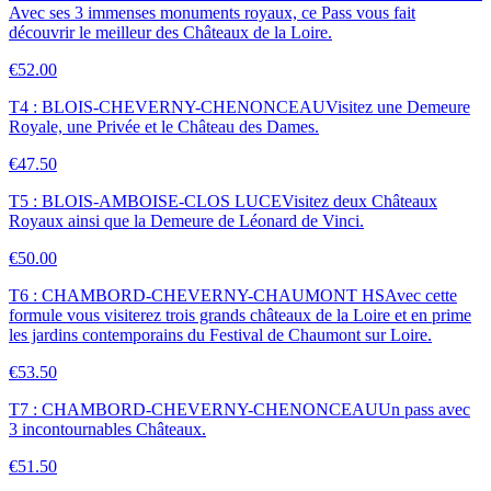
Avec ses 3 immenses monuments royaux, ce Pass vous fait
découvrir le meilleur des Châteaux de la Loire.
€52.00
T4 : BLOIS-CHEVERNY-CHENONCEAU
Visitez une Demeure
Royale, une Privée et le Château des Dames.
€47.50
T5 : BLOIS-AMBOISE-CLOS LUCE
Visitez deux Châteaux
Royaux ainsi que la Demeure de Léonard de Vinci.
€50.00
T6 : CHAMBORD-CHEVERNY-CHAUMONT HS
Avec cette
formule vous visiterez trois grands châteaux de la Loire et en prime
les jardins contemporains du Festival de Chaumont sur Loire.
€53.50
T7 : CHAMBORD-CHEVERNY-CHENONCEAU
Un pass avec
3 incontournables Châteaux.
€51.50