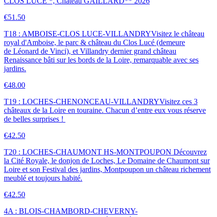
CLOS LUCÉ *, Château GAILLARD** 2026
€51.50
T18 : AMBOISE-CLOS LUCE-VILLANDRY
Visitez le château
royal d'Amboise, le parc & château du Clos Lucé (demeure
de Léonard de Vinci), et Villandry dernier grand château
Renaissance bâti sur les bords de la Loire, remarquable avec ses
jardins.
€48.00
T19 : LOCHES-CHENONCEAU-VILLANDRY
Visitez ces 3
châteaux de la Loire en touraine. Chacun d’entre eux vous réserve
de belles surprises !
€42.50
T20 : LOCHES-CHAUMONT HS-MONTPOUPON
Découvrez
la Cité Royale, le donjon de Loches, Le Domaine de Chaumont sur
Loire et son Festival des jardins, Montpoupon un château richement
meublé et toujours habité.
€42.50
4A : BLOIS-CHAMBORD-CHEVERNY-