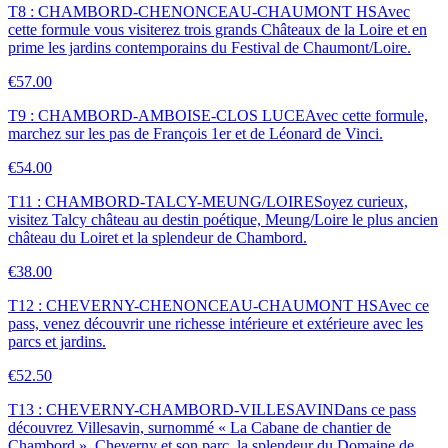
T8 : CHAMBORD-CHENONCEAU-CHAUMONT HS
Avec
cette formule vous visiterez trois grands Châteaux de la Loire et en
prime les jardins contemporains du Festival de Chaumont/Loire.
€57.00
T9 : CHAMBORD-AMBOISE-CLOS LUCE
Avec cette formule,
marchez sur les pas de François 1er et de Léonard de Vinci.
€54.00
T11 : CHAMBORD-TALCY-MEUNG/LOIRE
Soyez curieux,
visitez Talcy château au destin poétique, Meung/Loire le plus ancien
château du Loiret et la splendeur de Chambord.
€38.00
T12 : CHEVERNY-CHENONCEAU-CHAUMONT HS
Avec ce
pass, venez découvrir une richesse intérieure et extérieure avec les
parcs et jardins.
€52.50
T13 : CHEVERNY-CHAMBORD-VILLESAVIN
Dans ce pass
découvrez Villesavin, surnommé « La Cabane de chantier de
Chambord », Cheverny et son parc, la splendeur du Domaine de