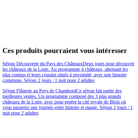
Ces produits pourraient vous intéresser
Séjour Découverte du Pays des Châteaux
Deux jours pour découvrir
les châteaux de la Loire. Au programme 4 châteaux, alternant les
plus connus et leurs cousins situés à proximité, avec une histoire
commune. Séjour 2 jours / 1 nuit pour 2 adultes
Séjour Flânerie au Pays de Chambord
Ce séjour fait partie des
meilleures ventes. Un programme composé des 3 plus grands
châteaux de la Loire, avec pour repère la cité royale de Blois où
vous passerez une journée entre histoire et magie. Séjour 2 jours / 1
nuit pour 2 adultes